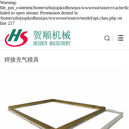
Warning:
file_put_contents(/home/szhsjxqskzdhzsejax/wwwroot/source/cache/li
failed to open stream: Permission denied in
/home/szhsjxqskzdhzsejax/wwwroot/source/model/api.class.php on
line 217
焊接充气模具