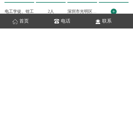
+
电工学徒、钳工
2人
深圳市光明区马田街道将围社区将石第一工业区12号4栋
首页
电话
联系
网站统计