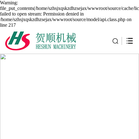
Warning:
file_put_contents(/home/szhsjxqskzdhzsejax/wwwroot/source/cache/li
failed to open stream: Permission denied in
/home/szhsjxqskzdhzsejax/wwwroot/source/model/api.class.php on
line 217