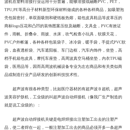
波机在塑料溶接行业运用十分普遍，能够溶接或融断PVC，PET，
TPU,PE等高分子材料新型环保材料做成的各种各样商品，如吸塑泡
壳包裝密封，单双面吸朔和硬纸板热熔，箱包皮具鞋品等皮革压的
商标logo压花和凸凹的装饰图案压纹及融断，文具盒，PVC有效证
件，雨帆、折叠伞、雨披、水床，吹气检查小玩具，软膜天花，
PVC户外帐篷，各种各样包装袋子、冰冷袋，暖手袋，手提式PVC软
袋，血夜透析袋、汽车遮阳板、车门边框，汽车内饰件，坐垫，高
档手机箱包皮具，摩托车座垫，高周波真空马桶坐垫，內衣TPU磁
袋，医用品等，因而高周波机械设备专业为左右商品和有关类似商
品或制造行业产品研发的创新科技技术性。
超声波有很各种类型，比如医疗器材的有超声波Ｂ超机，超声
波美容护肤机，工业级的叫超声波自动焊接机（像我厂生产制造的
就是说工业级的）：
超声波自动焊接机关键是电焊焊接出注塑加工出去的注塑产
品，使二者焊在一起，一般注塑加工出去的商品必须开多一条超声