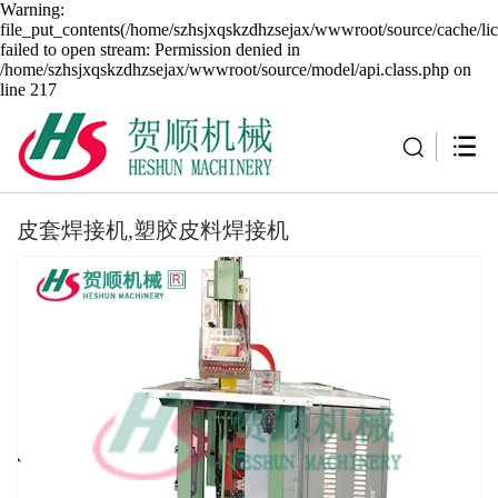
Warning:
file_put_contents(/home/szhsjxqskzdhzsejax/wwwroot/source/cache/li
failed to open stream: Permission denied in
/home/szhsjxqskzdhzsejax/wwwroot/source/model/api.class.php on
line 217
皮套焊接机,塑胶皮料焊接机