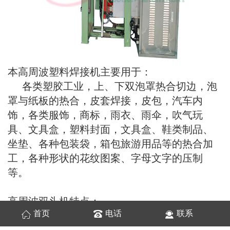
本高周波塑料焊接机主要用于：
各类塑胶工业，上、下双泡罩热合切边，泡
罩与纸板的热合，皮套焊接，皮包，汽车内
饰，各类服饰，商标，雨衣、雨伞，吹气玩
具、文具盒，塑料封面，文具盒、鞋类制品、
坐垫、各种包装袋，箱包旅游用品等的热合加
工，各种形状的花纹图案、字母文字的压制
等。
高周波双头机特点：
首页
电话
联系
1. 采用真空电子管，输出功率稳定可靠；
2.高灵敏火花过流保护回路，可自动切断高周波