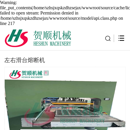
Warning:
file_put_contents(/home/szhsjxqskzdhzsejax/wwwroot/source/cache/li
failed to open stream: Permission denied in
/home/szhsjxqskzdhzsejax/wwwroot/source/model/api.class.php on
line 217
左右滑台熔断机