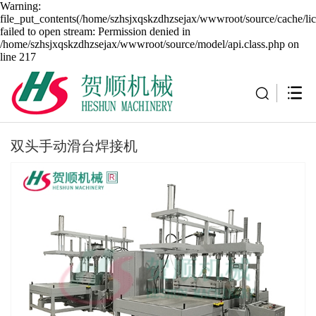
Warning:
file_put_contents(/home/szhsjxqskzdhzsejax/wwwroot/source/cache/li
failed to open stream: Permission denied in
/home/szhsjxqskzdhzsejax/wwwroot/source/model/api.class.php on
line 217
双头手动滑台焊接机