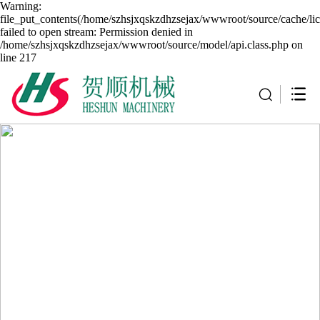
Warning:
file_put_contents(/home/szhsjxqskzdhzsejax/wwwroot/source/cache/li
failed to open stream: Permission denied in
/home/szhsjxqskzdhzsejax/wwwroot/source/model/api.class.php on
line 217