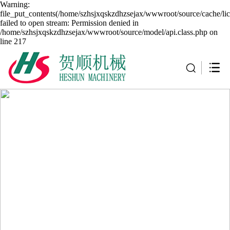
Warning:
file_put_contents(/home/szhsjxqskzdhzsejax/wwwroot/source/cache/li
failed to open stream: Permission denied in
/home/szhsjxqskzdhzsejax/wwwroot/source/model/api.class.php on
line 217