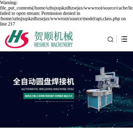
Warning:
file_put_contents(/home/szhsjxqskzdhzsejax/wwwroot/source/cache/li
failed to open stream: Permission denied in
/home/szhsjxqskzdhzsejax/wwwroot/source/model/api.class.php on
line 217