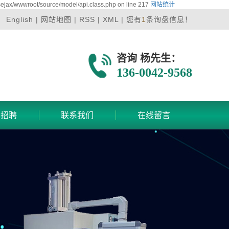
sejax/wwwroot/source/model/api.class.php on line 217
网站统计
English
|
网站地图
|
RSS
|
XML
|
您有
1
条询盘信息！
咨询 杨先生：
136-0042-9568
才招聘
联系我们
在线留言